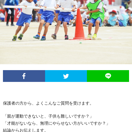
モ
指
メ
ン
導
な
発
者
指
達
の
導
曲
特
者
線
徴
の
と
特
保護者の方から、よくこんなご質問を受けます。
子
徴
「親が運動できないと、子供も難しいですか？」
「才能がないなら、無理にやらせない方がいいですか？」
結論からお伝えします。
供