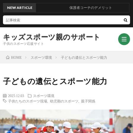
NEW ARTICLE
保護者コーチのデメリット
キッズスポーツ親のサポート
子供のスポーツ応援サイト
スポーツ環境
子どもの遺伝とスポーツ能力
HOME
記
子どもの遺伝とスポーツ能力
事
ス
2025.12.03
スポーツ環境
子供たちのスポーツ現場
,
幼児期のスポーツ
,
親子関係
一
キ
い
覧
ャ
い
ダ