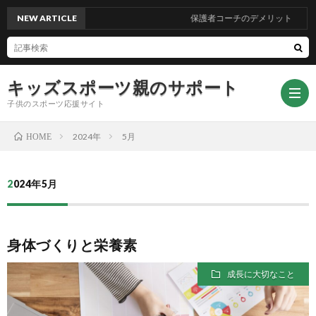
NEW ARTICLE
保護者コーチのデメリット
キッズスポーツ親のサポート
子供のスポーツ応援サイト
2024年
5月
HOME
記
2024年5月
事
ス
身体づくりと栄養素
一
キ
い
成長に大切なこと
覧
ャ
い
ダ