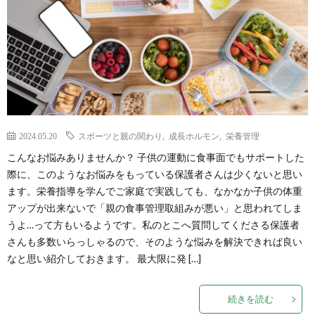
モ
指
メ
ン
導
な
発
者
指
達
の
導
2024.05.20
スポーツと親の関わり
,
成長ホルモン
,
栄養管理
こんなお悩みありませんか？ 子供の運動に食事面でもサポートした
曲
特
者
際に、このようなお悩みをもっている保護者さんは少くないと思い
ます。栄養指導を学んでご家庭で実践しても、なかなか子供の体重
線
徴
の
アップが出来ないで「親の食事管理取組みが悪い」と思われてしま
うよ…って方もいるようです。私のとこへ質問してくださる保護者
と
特
さんも多数いらっしゃるので、そのような悩みを解決できれば良い
なと思い紹介しておきます。 最大限に発 […]
子
徴
続きを読む
供